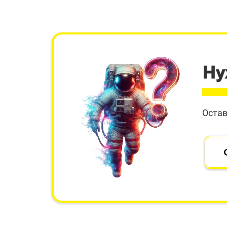
Ну
Остав