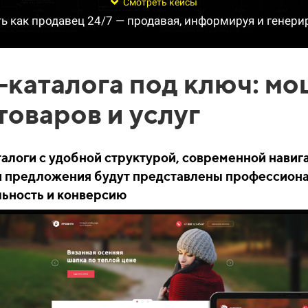
Смотреть кейсы
ть как продавец 24/7 — продавая, информируя и генери
-каталога под ключ: м
товаров и услуг
логи с удобной структурой, современной навиг
и предложения будут представлены профессиона
льность и конверсию