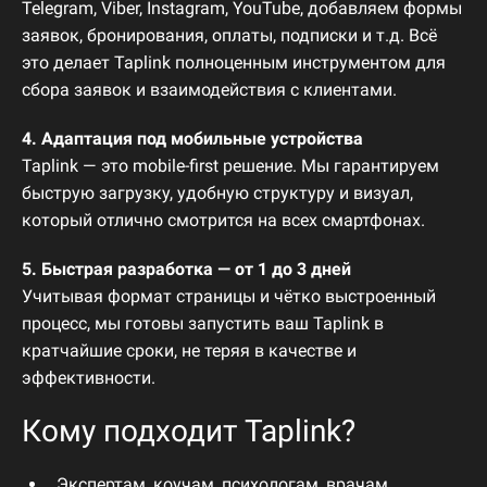
Telegram,
Viber,
Instagram,
YouTube,
добавляем
формы
заявок,
бронирования,
оплаты,
подписки
и
т.
д.
Всё
это
делает
Taplink
полноценным
инструментом
для
сбора
заявок
и
взаимодействия
с
клиентами.
4.
Адаптация
под
мобильные
устройства
Taplink —
это
mobile-
first
решение.
Мы
гарантируем
быструю
загрузку,
удобную
структуру
и
визуал,
который
отлично
смотрится
на
всех
смартфонах.
5.
Быстрая
разработка —
от
1
до
3
дней
Учитывая
формат
страницы
и
чётко
выстроенный
процесс,
мы
готовы
запустить
ваш
Taplink
в
кратчайшие
сроки,
не
теряя
в
качестве
и
эффективности.
Кому
подходит
Taplink?
Экспертам,
коучам,
психологам,
врачам,