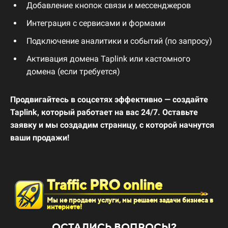
Добавление
кнопок
связи
и
мессенджеров
Интеграция
с
сервисами
и
формами
Подключение
аналитики
и
событий (
по
запросу)
Активация
домена
Taplink
или
кастомного
домена (
если
требуется)
Продвигайтесь
в
соцсетях
эффективно —
создайте
Taplink,
который
работает
на
вас
24/
7.
Оставьте
заявку
и
мы
создадим
страницу,
с
которой
начнутся
ваши
продажи!
Traffic PRO online
Мы не продаем услуги, мы решаем задачи бизнеса в
интернете!
ОСТАЛИСЬ ВОПРОСЫ?