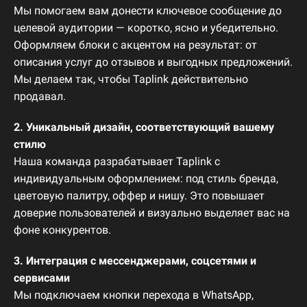
Мы
помогаем
вам
донести
ключевое
сообщение
до
целевой
аудитории —
коротко,
ясно
и
убедительно.
Оформляем
блоки
с
акцентом
на
результат:
от
описания
услуг
до
отзывов
и
выгодных
предложений.
Мы
делаем
так,
чтобы
Taplink
действительно
продавал.
2.
Уникальный
дизайн,
соответствующий
вашему
стилю
Наша
команда
разрабатывает
Taplink
с
индивидуальным
оформлением:
под
стиль
бренда,
цветовую
палитру,
оффер
и
нишу.
Это
повышает
доверие
пользователей
и
визуально
выделяет
вас
на
фоне
конкурентов.
3.
Интеграция
с
мессенджерами,
соцсетями
и
сервисами
Мы
подключаем
кнопки
перехода
в
WhatsApp,