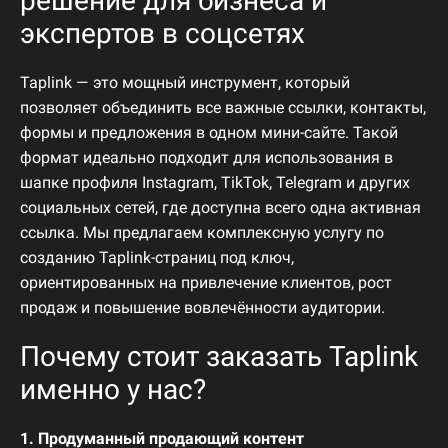
решение
для
бизнеса
и
экспертов
в
соцсетях
Taplink —
это
мощный
инструмент,
который
позволяет
объединить
все
важные
ссылки,
контакты,
формы
и
предложения
в
одном
мини-
сайте.
Такой
формат
идеально
подходит
для
использования
в
шапке
профиля
Instagram,
TikTok,
Telegram
и
других
социальных
сетей,
где
доступна
всего
одна
активная
ссылка.
Мы
предлагаем
комплексную
услугу
по
созданию
Taplink-
страниц
под
ключ,
ориентированных
на
привлечение
клиентов,
рост
продаж
и
повышение
вовлечённости
аудитории.
Почему
стоит
заказать
Taplink
именно
у
нас?
1.
Продуманный
продающий
контент