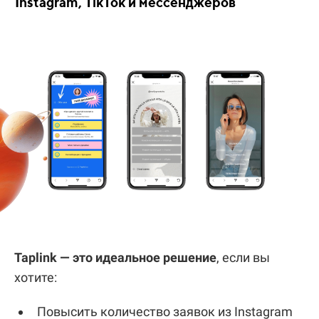
Instagram, TikTok и мессенджеров
Taplink —
это
идеальное
решение
,
если
вы
хотите:
Повысить
количество
заявок
из
Instagram