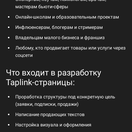
мастерам
бьюти-
сферы
Онлайн-
школам
и
образовательным
проектам
Инфлюенсерам,
блогерам
и
стримерам
Владельцам
малого
бизнеса
и
франшиз
Любому,
кто
продвигает
товары
или
услуги
через
соцсети
Что
входит
в
разработку
Taplink-
страницы:
Проработка
структуры
под
конкретную
цель
(
заявки,
подписки,
продажи)
Написание
продающих
текстов
Настройка
визуала
и
оформления